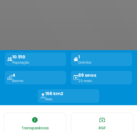
10.910
1
População
Distritos
4
69 anos
Bairros
23 maio
156 km2
Área
Transparência
RGF